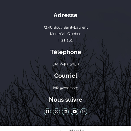
Adresse
5248 Boul. Saint-Laurent
Montréal, Québec
H2T 1S1
Téléphone
514-840-5050
Courriel
info@cqde.org
Nous suivre
facebook
x-twitter
linkedin
youtube
instagram